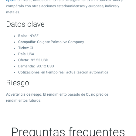
operar
o invertir, añade CL a tu lista de seguimiento en R StocksTrader y
compáralo con otras acciones estadounidenses y europeas, índices y
metales.
Datos clave
Bolsa
: NYSE
Compañía
: Colgate-Palmolive Company
Ticker
: CL
País
: USA
Oferta
:
92.53
USD
Demanda
:
93.12
USD
Cotizaciones
: en tiempo real, actualización automática
Riesgo
Advertencia de riesgo
: El rendimiento pasado de CL no predice
rendimientos futuros.
Preguntas frecuentes