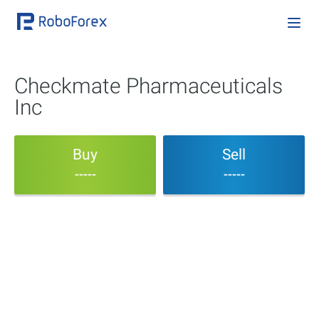
Checkmate Pharmaceuticals
Inc
Buy
Sell
-----
-----