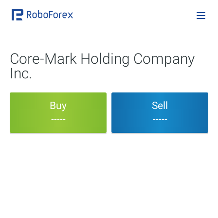
Core-Mark Holding Company
Inc.
Buy
Sell
-----
-----