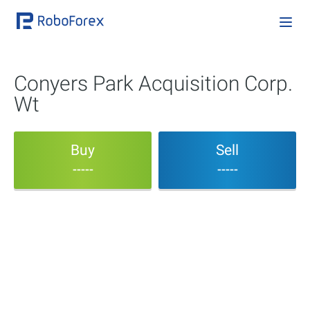
Conyers Park Acquisition Corp.
Wt
Buy
Sell
-----
-----