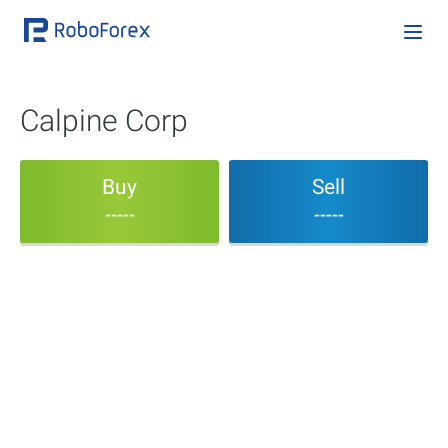
Calpine Corp
Buy
Sell
-----
-----