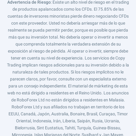
Advertencia de Riesgo
: Existe un alto nivel de riesgo en el trading
de productos apalancados como los CFDs. El 75.85% de las
cuentas de inversores minoristas pierde dinero negociando CFDs
con este proveedor. Usted no debería arriesgar más de lo que
realmente se pueda permitir perder, porque es posible que pierda
más que su inversión total. No debería operar o invertir a menos
que comprenda totalmente la verdadera extensión de su
exposición al riesgo de pérdida. Al operar o invertir, siempre debe
tener en cuenta su nivel de experiencia. Los servicios de Copy
Trading implican riesgos adicionales para su inversión debido a la
naturaleza de tales productos. Si los riesgos implícitos no le
parecen claros, por favor, consulte con un especialista externo
para un consejo independiente. El material de márketing de esta
web no está dirigido a residentes en el Reino Unido. Los anuncios
de RoboForex Ltd no están dirigidos a residentes en Malasia.
RoboForex Ltd y sus afiliados no trabajan en territorio de los
EEUU, Canadá, Japón, Australia, Bonaire, Brasil, Curaçao, Timor
Oriental, Indonesia, Irán, Liberia, Saipán, Rusia, Ucrania,
Bielorrusia, Sint Eustatius, Tahití, Turquía, Guinea-Bissau,
Micronesia, Islas Marianas del Norte, Svalbard y Jan Mayen,