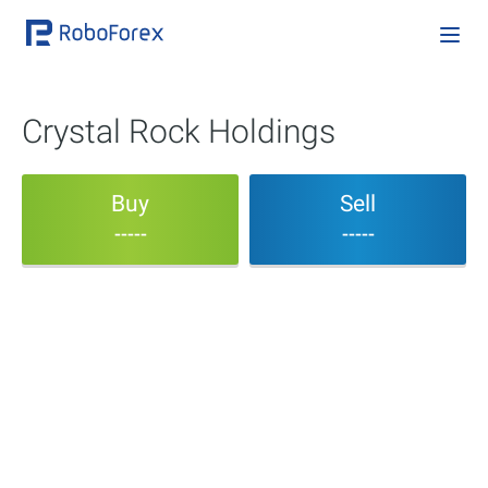
Crystal Rock Holdings
Buy
Sell
-----
-----