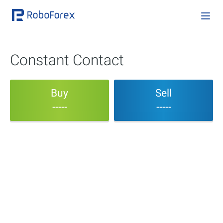
Constant Contact
Buy
Sell
-----
-----