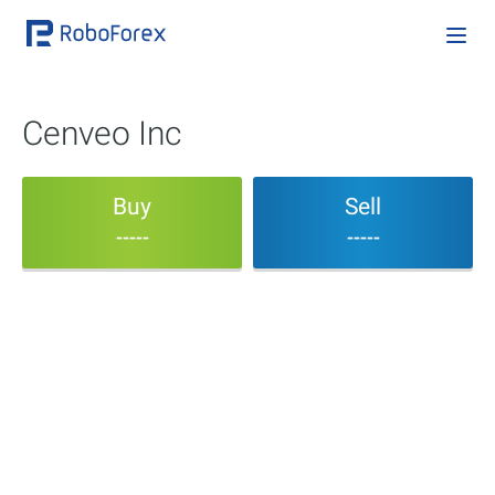
Cenveo Inc
Buy
Sell
-----
-----