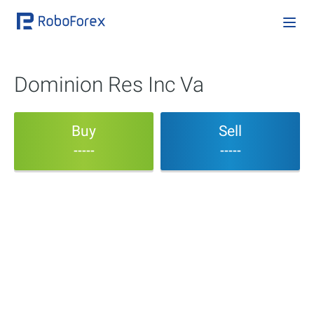
Dominion Res Inc Va
Buy
Sell
-----
-----