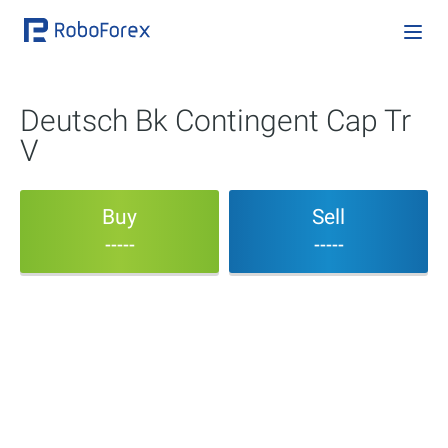
Deutsch Bk Contingent Cap Tr
V
Buy
Sell
-----
-----