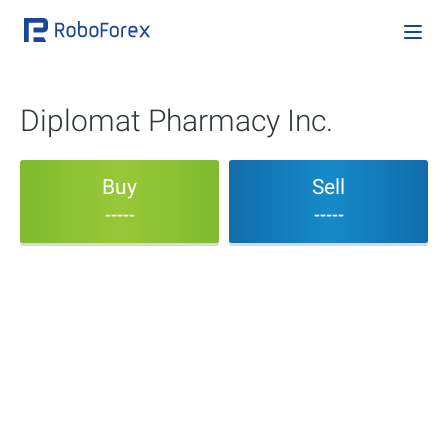
Diplomat Pharmacy Inc.
Buy
Sell
-----
-----