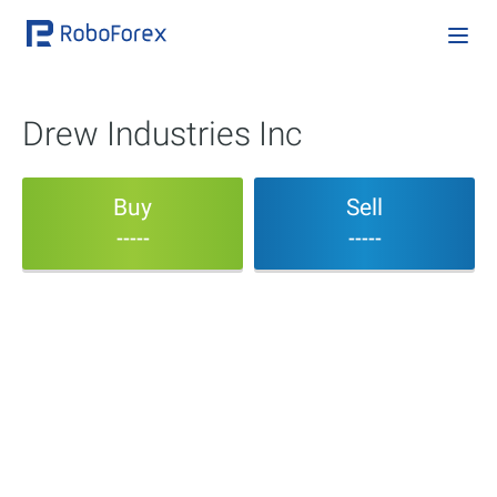
Drew Industries Inc
Buy
Sell
-----
-----