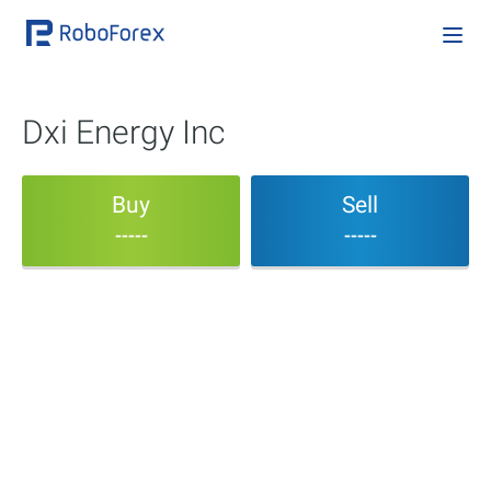
Dxi Energy Inc
Buy
Sell
-----
-----