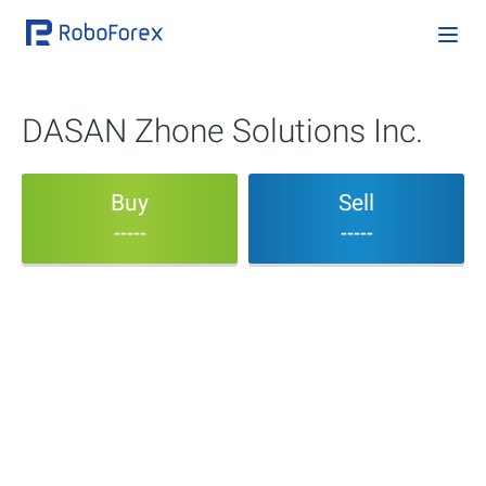
DASAN Zhone Solutions Inc.
Buy
Sell
-----
-----