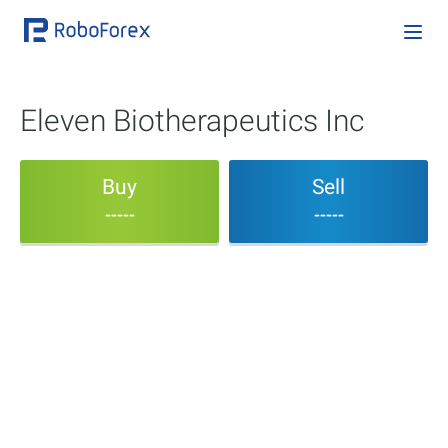
Eleven Biotherapeutics Inc
Buy
Sell
-----
-----