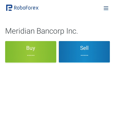
Meridian Bancorp Inc.
Buy
Sell
-----
-----