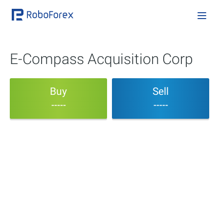
E-Compass Acquisition Corp
Buy
Sell
-----
-----