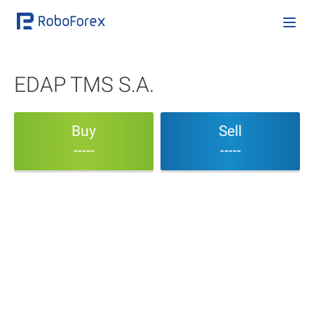
EDAP TMS S.A.
Buy
Sell
-----
-----