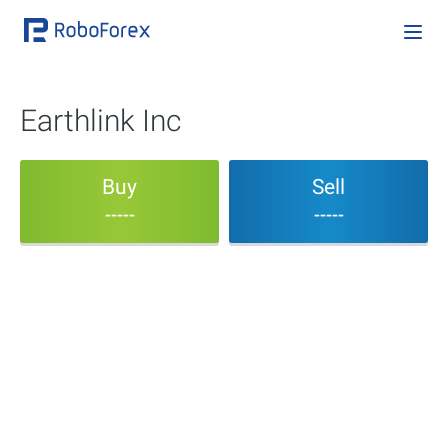
Earthlink Inc
Buy
Sell
-----
-----