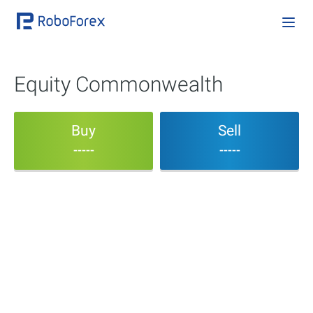
Equity Commonwealth
Buy
Sell
-----
-----