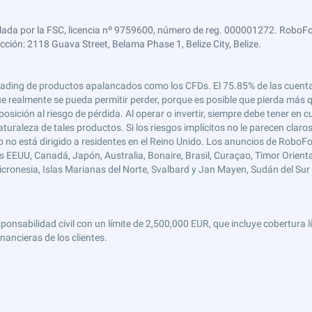
lada por la FSC, licencia nº 9759600, número de reg. 000001272. RoboFor
ección: 2118 Guava Street, Belama Phase 1, Belize City, Belize.
 el trading de productos apalancados como los CFDs. El 75.85% de las cuen
e realmente se pueda permitir perder, porque es posible que pierda más qu
ición al riesgo de pérdida. Al operar o invertir, siempre debe tener en cu
turaleza de tales productos. Si los riesgos implícitos no le parecen claro
 no está dirigido a residentes en el Reino Unido. Los anuncios de RoboFo
s EEUU, Canadá, Japón, Australia, Bonaire, Brasil, Curaçao, Timor Oriental,
 Micronesia, Islas Marianas del Norte, Svalbard y Jan Mayen, Sudán del Sur 
abilidad civil con un límite de 2,500,000 EUR, que incluye cobertura líd
nancieras de los clientes.