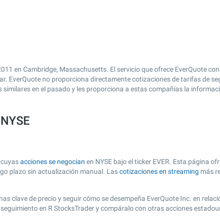
011 en Cambridge, Massachusetts. El servicio que ofrece EverQuote con
ilar. EverQuote no proporciona directamente cotizaciones de tarifas de s
imilares en el pasado y les proporciona a estas compañías la informació
a NYSE
, cuyas
acciones se negocian
en NYSE bajo el ticker EVER. Esta página ofr
argo plazo sin actualización manual. Las
cotizaciones en streaming
más re
 zonas clave de precio y seguir cómo se desempeña EverQuote Inc. en relac
de seguimiento en R StocksTrader y compáralo con otras acciones estadou