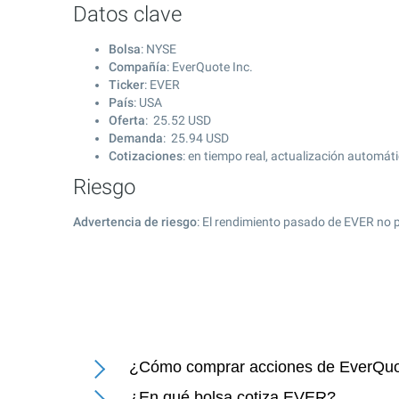
Datos clave
Bolsa
: NYSE
Compañía
: EverQuote Inc.
Ticker
: EVER
País
: USA
Oferta
:
25.52
USD
Demanda
:
25.94
USD
Cotizaciones
: en tiempo real, actualización automát
Riesgo
Advertencia de riesgo
: El rendimiento pasado de EVER no p
¿Cómo comprar acciones de EverQuo
¿En qué bolsa cotiza EVER?