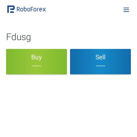
Fdusg
Buy
Sell
-----
-----