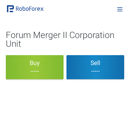
Forum Merger II Corporation
Unit
Buy
Sell
-----
-----