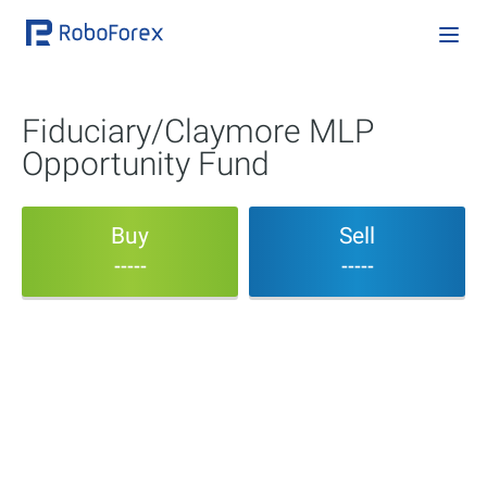
Fiduciary/Claymore MLP
Opportunity Fund
Buy
Sell
-----
-----