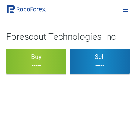
Forescout Technologies Inc
Buy
Sell
-----
-----