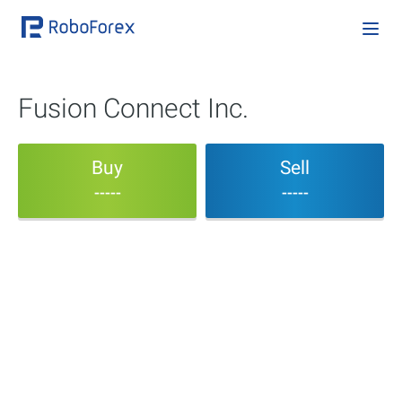
Fusion Connect Inc.
Buy
Sell
-----
-----