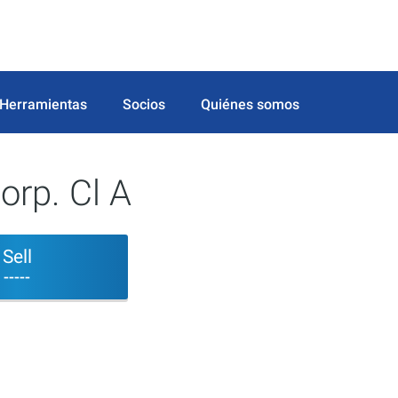
Herramientas
Socios
Quiénes somos
orp. Cl A
Sell
-----