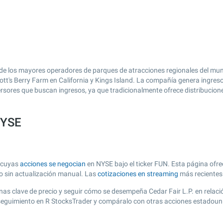
o de los mayores operadores de parques de atracciones regionales del mu
tt's Berry Farm en California y Kings Island. La compañía genera ingreso
rsores que buscan ingresos, ya que tradicionalmente ofrece distribucione
NYSE
, cuyas
acciones se negocian
en NYSE bajo el ticker FUN. Esta página ofrec
zo sin actualización manual. Las
cotizaciones en streaming
más recientes
 zonas clave de precio y seguir cómo se desempeña Cedar Fair L.P. en relac
e seguimiento en R StocksTrader y compáralo con otras acciones estadoun