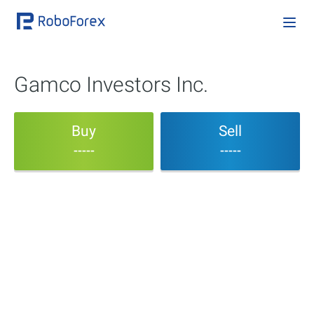
Gamco Investors Inc.
Buy
Sell
-----
-----