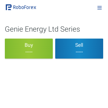
Genie Energy Ltd Series
Buy
Sell
-----
-----