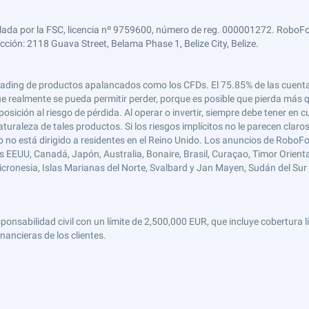
lada por la FSC, licencia nº 9759600, número de reg. 000001272. RoboFor
ección: 2118 Guava Street, Belama Phase 1, Belize City, Belize.
 el trading de productos apalancados como los CFDs. El 75.85% de las cuen
e realmente se pueda permitir perder, porque es posible que pierda más qu
ición al riesgo de pérdida. Al operar o invertir, siempre debe tener en cu
turaleza de tales productos. Si los riesgos implícitos no le parecen claro
 no está dirigido a residentes en el Reino Unido. Los anuncios de RoboFo
s EEUU, Canadá, Japón, Australia, Bonaire, Brasil, Curaçao, Timor Oriental,
 Micronesia, Islas Marianas del Norte, Svalbard y Jan Mayen, Sudán del Sur 
abilidad civil con un límite de 2,500,000 EUR, que incluye cobertura líd
nancieras de los clientes.