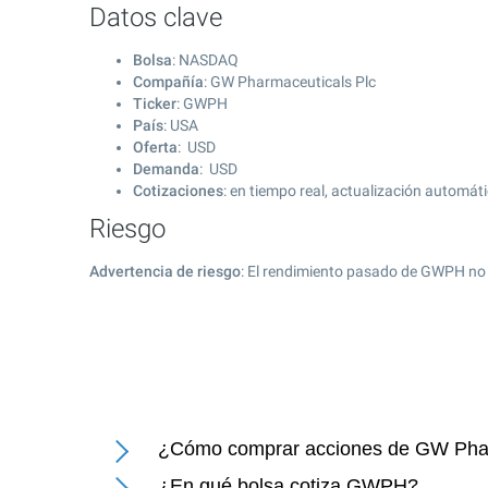
Datos clave
Bolsa
: NASDAQ
Compañía
: GW Pharmaceuticals Plc
Ticker
: GWPH
País
: USA
Oferta
: USD
Demanda
: USD
Cotizaciones
: en tiempo real, actualización automát
Riesgo
Advertencia de riesgo
: El rendimiento pasado de GWPH no 
¿Cómo comprar acciones de GW Phar
¿En qué bolsa cotiza GWPH?