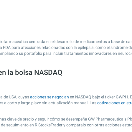
farmacéutica centrada en el desarrollo de medicamentos a base de cannab
la FDA para afecciones relacionadas con la epilepsia, como el síndrome 
mpliando su portafolio para incluir tratamientos innovadores en neuroci
en la bolsa NASDAQ
sa de USA, cuyas
acciones se negocian
en NASDAQ bajo el ticker GWPH. Est
os a corto y largo plazo sin actualización manual. Las
cotizaciones en st
r zonas clave de precio y seguir cómo se desempeña GW Pharmaceuticals Plc
ta de seguimiento en R StocksTrader y compáralo con otras acciones esta