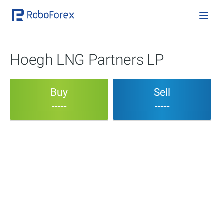
Hoegh LNG Partners LP
Buy
Sell
-----
-----