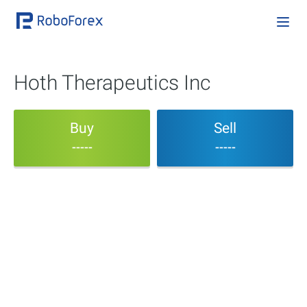
Hoth Therapeutics Inc
Buy
Sell
-----
-----