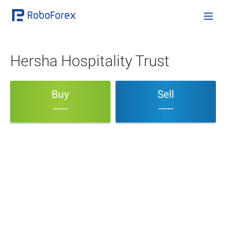
Hersha Hospitality Trust
Buy
Sell
-----
-----