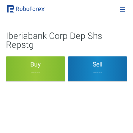
Iberiabank Corp Dep Shs
Repstg
Buy
Sell
-----
-----