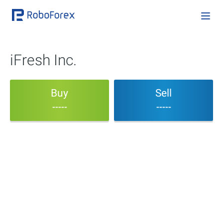
iFresh Inc.
Buy
Sell
-----
-----