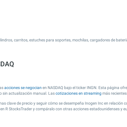
ilindros, carritos, estuches para soportes, mochilas, cargadores de bate
ASDAQ
yas
acciones se negocian
en NASDAQ bajo el ticker INGN. Esta página ofrec
zo sin actualización manual. Las
cotizaciones en streaming
más recientes
 zonas clave de precio y seguir cómo se desempeña Inogen Inc en relación 
to en R StocksTrader y compáralo con otras acciones estadounidenses y eu