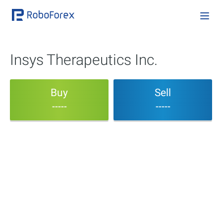
Insys Therapeutics Inc.
Buy
Sell
-----
-----