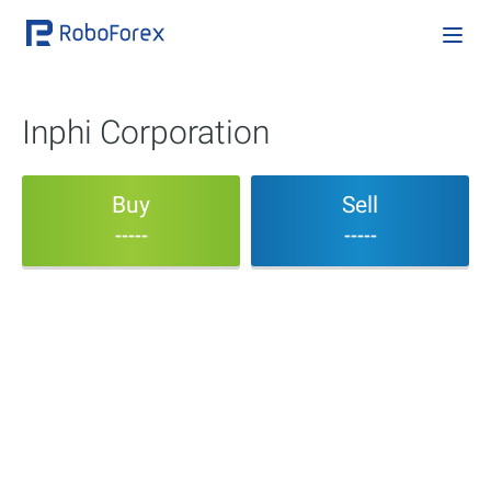
Inphi Corporation
Buy
Sell
-----
-----