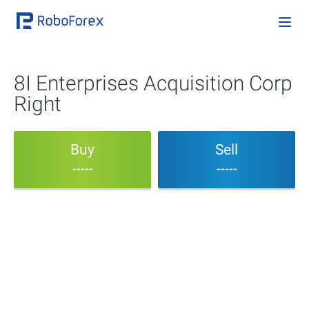
8I Enterprises Acquisition Corp
Right
Buy
Sell
-----
-----