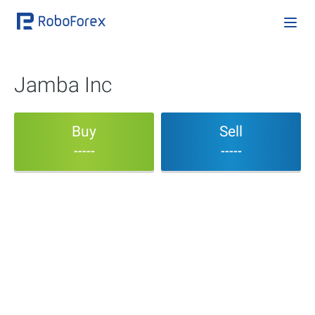
Jamba Inc
Buy
Sell
-----
-----