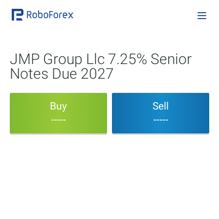
JMP Group Llc 7.25% Senior
Notes Due 2027
Buy
Sell
-----
-----