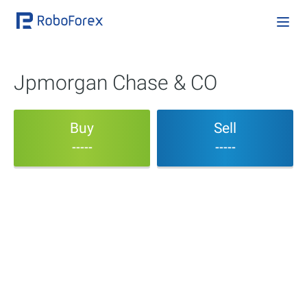
Jpmorgan Chase & CO
Buy
Sell
-----
-----