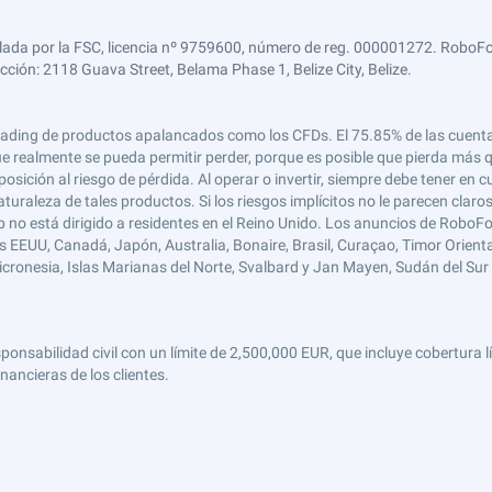
lada por la FSC, licencia nº 9759600, número de reg. 000001272. RoboFor
ección: 2118 Guava Street, Belama Phase 1, Belize City, Belize.
 el trading de productos apalancados como los CFDs. El 75.85% de las cuen
e realmente se pueda permitir perder, porque es posible que pierda más qu
ición al riesgo de pérdida. Al operar o invertir, siempre debe tener en cu
turaleza de tales productos. Si los riesgos implícitos no le parecen claro
 no está dirigido a residentes en el Reino Unido. Los anuncios de RoboFo
s EEUU, Canadá, Japón, Australia, Bonaire, Brasil, Curaçao, Timor Oriental,
 Micronesia, Islas Marianas del Norte, Svalbard y Jan Mayen, Sudán del Sur 
abilidad civil con un límite de 2,500,000 EUR, que incluye cobertura líd
nancieras de los clientes.