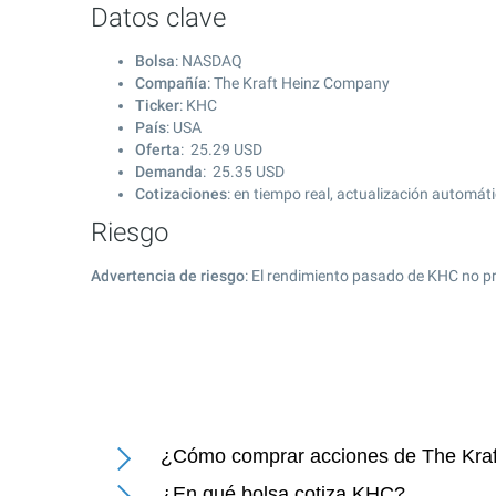
Datos clave
Bolsa
: NASDAQ
Compañía
: The Kraft Heinz Company
Ticker
: KHC
País
: USA
Oferta
:
25.29
USD
Demanda
:
25.35
USD
Cotizaciones
: en tiempo real, actualización automát
Riesgo
Advertencia de riesgo
: El rendimiento pasado de KHC no pr
¿Cómo comprar acciones de The Kra
¿En qué bolsa cotiza KHC?