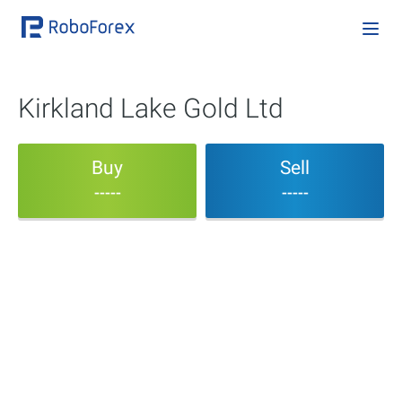
Kirkland Lake Gold Ltd
Buy
Sell
-----
-----