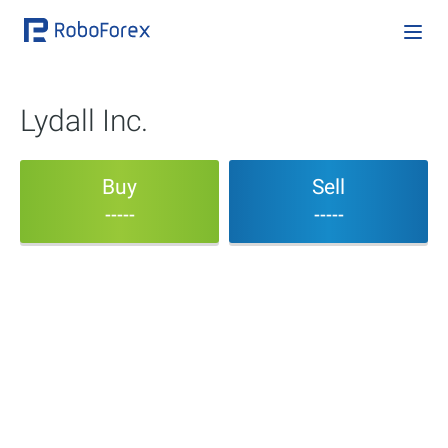
Lydall Inc.
Buy
Sell
-----
-----