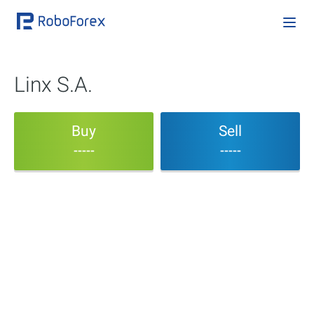
Linx S.A.
Buy
Sell
-----
-----