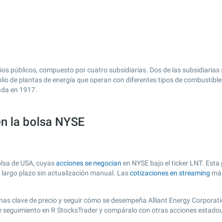
icios públicos, compuesto por cuatro subsidiarias. Dos de las subsidiarias
olio de plantas de energía que operan con diferentes tipos de combustibl
ada en 1917.
en la bolsa NYSE
olsa de USA, cuyas
acciones se negocian
en NYSE bajo el ticker LNT. Esta 
y largo plazo sin actualización manual. Las
cotizaciones en streaming
más
 zonas clave de precio y seguir cómo se desempeña Alliant Energy Corporat
 de seguimiento en R StocksTrader y compáralo con otras acciones estado