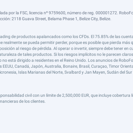
lada por la FSC, licencia nº 9759600, número de reg. 000001272. RoboFor
ección: 2118 Guava Street, Belama Phase 1, Belize City, Belize.
 el trading de productos apalancados como los CFDs. El 75.85% de las cuen
e realmente se pueda permitir perder, porque es posible que pierda más qu
ición al riesgo de pérdida. Al operar o invertir, siempre debe tener en cu
turaleza de tales productos. Si los riesgos implícitos no le parecen claro
 no está dirigido a residentes en el Reino Unido. Los anuncios de RoboFo
s EEUU, Canadá, Japón, Australia, Bonaire, Brasil, Curaçao, Timor Oriental,
 Micronesia, Islas Marianas del Norte, Svalbard y Jan Mayen, Sudán del Sur 
abilidad civil con un límite de 2,500,000 EUR, que incluye cobertura líd
nancieras de los clientes.