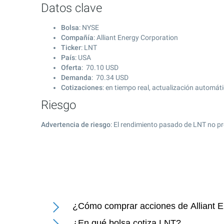
Datos clave
Bolsa
: NYSE
Compañía
: Alliant Energy Corporation
Ticker
: LNT
País
: USA
Oferta
:
70.10
USD
Demanda
:
70.34
USD
Cotizaciones
: en tiempo real, actualización automát
Riesgo
Advertencia de riesgo
: El rendimiento pasado de LNT no pr
¿Cómo comprar acciones de Alliant E
¿En qué bolsa cotiza LNT?