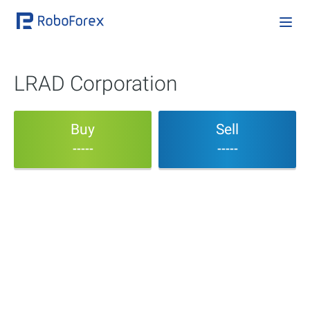
LRAD Corporation
Buy
Sell
-----
-----